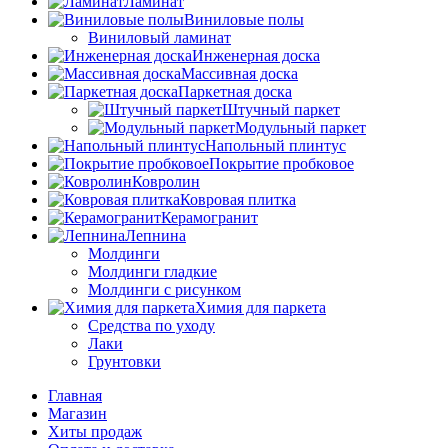
Ламинат
Виниловые полы
Виниловый ламинат
Инженерная доска
Массивная доска
Паркетная доска
Штучный паркет
Модульный паркет
Напольный плинтус
Покрытие пробковое
Ковролин
Ковровая плитка
Керамогранит
Лепнина
Молдинги
Молдинги гладкие
Молдинги с рисунком
Химия для паркета
Средства по уходу
Лаки
Грунтовки
Главная
Магазин
Хиты продаж