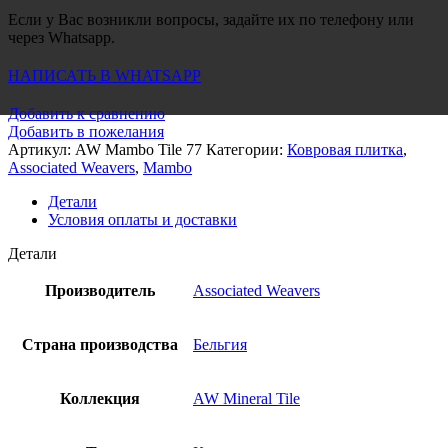
Если у Вас возникли вопросы, задайте их по телефону или
через Whatsapp.
НАПИСАТЬ В WHATSAPP
Добавить к сравнению
Добавить в пожелания
Артикул:
AW Mambo Tile 77
Категории:
Ковровая плитка
,
Associated Weavers
,
Mambo
Детали
Условия оплаты и доставки
Детали
Производитель
Associated Weavers
Страна производства
Бельгия
Коллекция
AW Mineral Tile