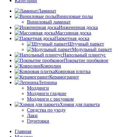
Категории
Ламинат
Виниловые полы
Виниловый ламинат
Инженерная доска
Массивная доска
Паркетная доска
Штучный паркет
Модульный паркет
Напольный плинтус
Покрытие пробковое
Ковролин
Ковровая плитка
Керамогранит
Лепнина
Молдинги
Молдинги гладкие
Молдинги с рисунком
Химия для паркета
Средства по уходу
Лаки
Грунтовки
Главная
Магазин