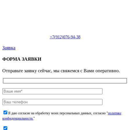
Пн-Сб: с 09:00 до 22:00 (онлайн)
Пн-Сб:
с 09:00 до 18:00 (офлайн)
Email:
info@christmasdesign.ru
+7(912)076-94-38
Заявка
ФОРМА ЗАЯВКИ
Отправьте заявку сейчас, мы свяжемся с Вами оперативно.
Я даю согласие на обработку моих персональных данных, согласно "
политике
конфиденциальности.
"