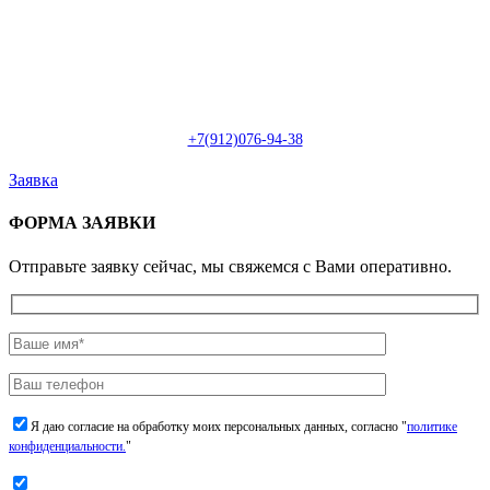
Пн-Сб: с 09:00 до 22:00 (онлайн)
Пн-Сб:
с 09:00 до 18:00 (офлайн)
Email:
info@christmasdesign.ru
+7(912)076-94-38
Заявка
ФОРМА ЗАЯВКИ
Отправьте заявку сейчас, мы свяжемся с Вами оперативно.
Я даю согласие на обработку моих персональных данных, согласно "
политике
конфиденциальности.
"