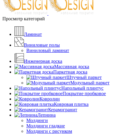
Просмотр категорий
Ламинат
Виниловые полы
Виниловый ламинат
Инженерная доска
Массивная доска
Паркетная доска
Штучный паркет
Модульный паркет
Напольный плинтус
Покрытие пробковое
Ковролин
Ковровая плитка
Керамогранит
Лепнина
Молдинги
Молдинги гладкие
Молдинги с рисунком