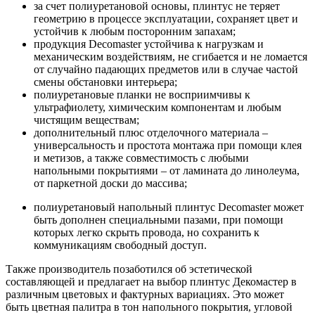
за счет полиуретановой основы, плинтус не теряет
геометрию в процессе эксплуатации, сохраняет цвет и
устойчив к любым посторонним запахам;
продукция Decomaster устойчива к нагрузкам и
механическим воздействиям, не сгибается и не ломается
от случайно падающих предметов или в случае частой
смены обстановки интерьера;
полиуретановые планки не восприимчивы к
ультрафиолету, химическим компонентам и любым
чистящим веществам;
дополнительный плюс отделочного материала –
универсальность и простота монтажа при помощи клея
и метизов, а также совместимость с любыми
напольными покрытиями – от ламината до линолеума,
от паркетной доски до массива;
полиуретановый напольный плинтус Decomaster может
быть дополнен специальными пазами, при помощи
которых легко скрыть провода, но сохранить к
коммуникациям свободный доступ.
Также производитель позаботился об эстетической
составляющей и предлагает на выбор плинтус Декомастер в
различным цветовых и фактурных вариациях. Это может
быть цветная палитра в тон напольного покрытия, угловой