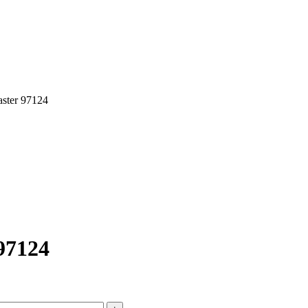
ster 97124
97124