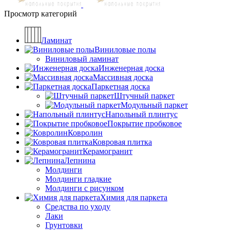
Просмотр категорий
Ламинат
Виниловые полы
Виниловый ламинат
Инженерная доска
Массивная доска
Паркетная доска
Штучный паркет
Модульный паркет
Напольный плинтус
Покрытие пробковое
Ковролин
Ковровая плитка
Керамогранит
Лепнина
Молдинги
Молдинги гладкие
Молдинги с рисунком
Химия для паркета
Средства по уходу
Лаки
Грунтовки