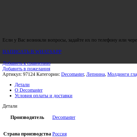
Если у Вас возникли вопросы, задайте их по телефону или чере
НАПИСАТЬ В WHATSAPP
Добавить к сравнению
Добавить в пожелания
Артикул:
97124
Категории:
Decomaster
,
Лепнина
,
Молдинги гла
Детали
О Decomaster
Условия оплаты и доставки
Детали
Производитель
Decomaster
Страна производства
Россия