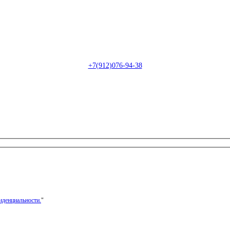
Пн-Сб: с 09:00 до 22:00 (онлайн)
Пн-Сб:
с 09:00 до 18:00 (офлайн)
Email:
info@christmasdesign.ru
+7(912)076-94-38
иденциальности.
"