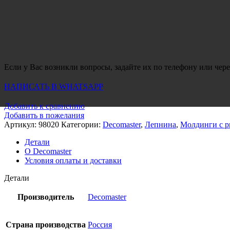
Если у Вас возникли вопросы, задайте их по телефону или чере
НАПИСАТЬ В WHATSAPP
Добавить к сравнению
Добавить в пожелания
Артикул:
98020
Категории:
Decomaster
,
Лепнина
,
Молдинги с р
Детали
О Decomaster
Условия оплаты и доставки
Детали
Производитель
Decomaster
Страна производства
Россия