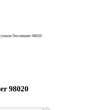
сунком Decomaster 98020
er 98020