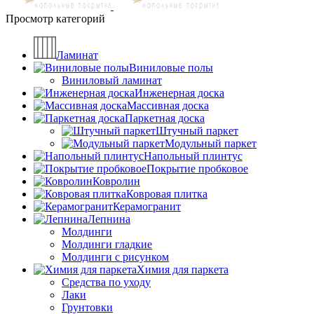
Просмотр категорий
Ламинат
Виниловые полы
Виниловый ламинат
Инженерная доска
Массивная доска
Паркетная доска
Штучный паркет
Модульный паркет
Напольный плинтус
Покрытие пробковое
Ковролин
Ковровая плитка
Керамогранит
Лепнина
Молдинги
Молдинги гладкие
Молдинги с рисунком
Химия для паркета
Средства по уходу
Лаки
Грунтовки