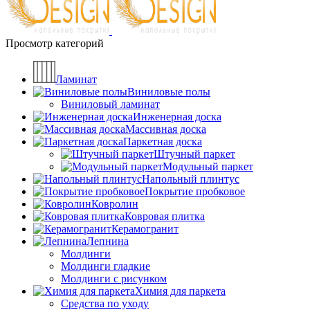
Просмотр категорий
Ламинат
Виниловые полы
Виниловый ламинат
Инженерная доска
Массивная доска
Паркетная доска
Штучный паркет
Модульный паркет
Напольный плинтус
Покрытие пробковое
Ковролин
Ковровая плитка
Керамогранит
Лепнина
Молдинги
Молдинги гладкие
Молдинги с рисунком
Химия для паркета
Средства по уходу