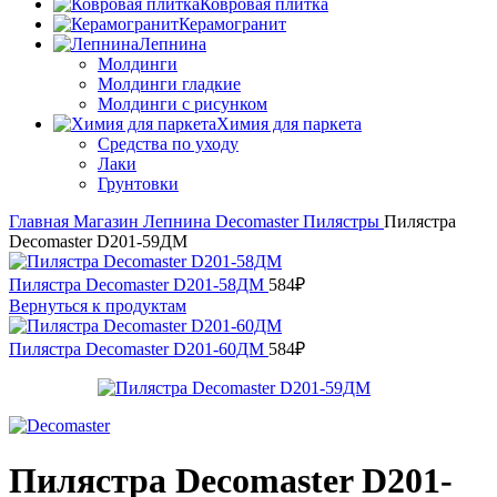
Ковровая плитка
Керамогранит
Лепнина
Молдинги
Молдинги гладкие
Молдинги с рисунком
Химия для паркета
Средства по уходу
Лаки
Грунтовки
Главная
Магазин
Лепнина
Decomaster
Пилястры
Пилястра
Decomaster D201-59ДМ
Пилястра Decomaster D201-58ДМ
584
₽
Вернуться к продуктам
Пилястра Decomaster D201-60ДМ
584
₽
Пилястра Decomaster D201-