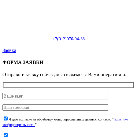
Пн-Сб: с 09:00 до 22:00 (онлайн)
Пн-Сб:
с 09:00 до 18:00 (офлайн)
Email:
info@christmasdesign.ru
+7(912)076-94-38
Заявка
ФОРМА ЗАЯВКИ
Отправьте заявку сейчас, мы свяжемся с Вами оперативно.
Я даю согласие на обработку моих персональных данных, согласно "
политике
конфиденциальности.
"