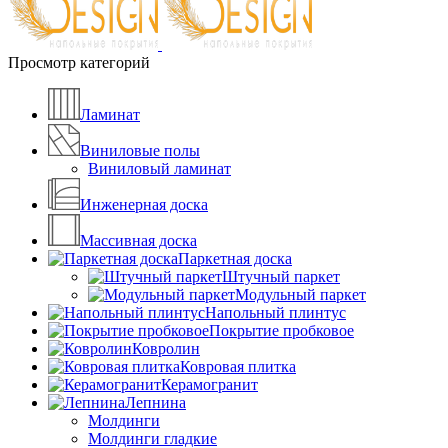
Просмотр категорий
Ламинат
Виниловые полы
Виниловый ламинат
Инженерная доска
Массивная доска
Паркетная доска
Штучный паркет
Модульный паркет
Напольный плинтус
Покрытие пробковое
Ковролин
Ковровая плитка
Керамогранит
Лепнина
Молдинги
Молдинги гладкие