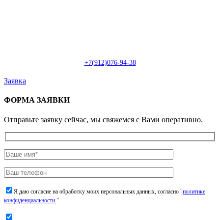
Пн-Сб: с 09:00 до 22:00 (онлайн)
Пн-Сб:
с 09:00 до 18:00 (офлайн)
Email:
info@christmasdesign.ru
+7(912)076-94-38
Заявка
ФОРМА ЗАЯВКИ
Отправьте заявку сейчас, мы свяжемся с Вами оперативно.
Я даю согласие на обработку моих персональных данных, согласно "
политике
конфиденциальности.
"