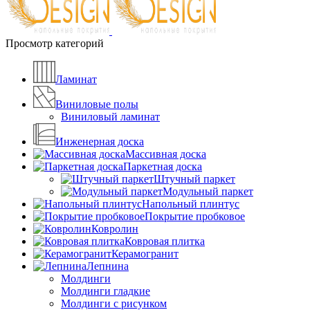
Просмотр категорий
Ламинат
Виниловые полы
Виниловый ламинат
Инженерная доска
Массивная доска
Паркетная доска
Штучный паркет
Модульный паркет
Напольный плинтус
Покрытие пробковое
Ковролин
Ковровая плитка
Керамогранит
Лепнина
Молдинги
Молдинги гладкие
Молдинги с рисунком