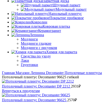
Паркетная доска
Штучный паркет
Модульный паркет
Напольный плинтус
Покрытие пробковое
Ковролин
Ковровая плитка
Керамогранит
Лепнина
Молдинги
Молдинги гладкие
Молдинги с рисунком
Химия для паркета
Средства по уходу
Лаки
Грунтовки
Главная
Магазин
Лепнина
Decomaster
Потолочные плинтусы
Потолочный плинтус Decomaster 96625 гибкий
Потолочный плинтус Decomaster DP 2212
2931
₽
Вернуться к продуктам
Потолочный плинтус Decomaster 96625
2570
₽