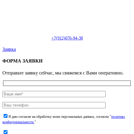
Пн-Сб: с 09:00 до 22:00 (онлайн)
Пн-Сб:
с 09:00 до 18:00 (офлайн)
Email:
info@christmasdesign.ru
+7(912)076-94-38
Заявка
ФОРМА ЗАЯВКИ
Отправьте заявку сейчас, мы свяжемся с Вами оперативно.
Я даю согласие на обработку моих персональных данных, согласно "
политике
конфиденциальности.
"