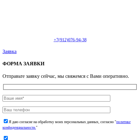
Пн-Сб: с 09:00 до 22:00 (онлайн)
Пн-Сб:
с 09:00 до 18:00 (офлайн)
Email:
info@christmasdesign.ru
+7(912)076-94-38
Заявка
ФОРМА ЗАЯВКИ
Отправьте заявку сейчас, мы свяжемся с Вами оперативно.
Я даю согласие на обработку моих персональных данных, согласно "
политике
конфиденциальности.
"