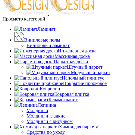
Просмотр категорий
Ламинат
Виниловые полы
Виниловый ламинат
Инженерная доска
Массивная доска
Паркетная доска
Штучный паркет
Модульный паркет
Напольный плинтус
Покрытие пробковое
Ковролин
Ковровая плитка
Керамогранит
Лепнина
Молдинги
Молдинги гладкие
Молдинги с рисунком
Химия для паркета
Средства по уходу