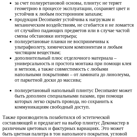
за счет полиуретановой основы, плинтус не теряет
геометрию в процессе эксплуатации, сохраняет цвет и
устойчив к любым посторонним запахам;
продукция Decomaster устойчива к нагрузкам и
механическим воздействиям, не сгибается и не ломается
от случайно падающих предметов или в случае частой
смены обстановки интерьера;
полиуретановые планки не восприимчивы к
ультрафиолету, химическим компонентам и любым
чистящим веществам;
дополнительный плюс отделочного материала –
универсальность и простота монтажа при помощи клея
и метизов, а также совместимость с любыми
напольными покрытиями – от ламината до линолеума,
от паркетной доски до массива;
полиуретановый напольный плинтус Decomaster может
быть дополнен специальными пазами, при помощи
которых легко скрыть провода, но сохранить к
коммуникациям свободный доступ.
Также производитель позаботился об эстетической
составляющей и предлагает на выбор плинтус Декомастер в
различным цветовых и фактурных вариациях. Это может
быть цветная палитра в тон напольного покрытия, угловой