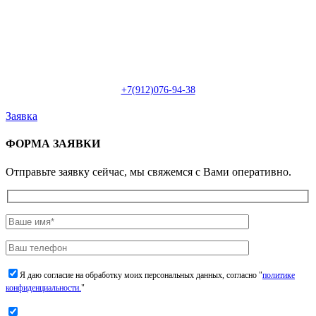
Пн-Сб: с 09:00 до 22:00 (онлайн)
Пн-Сб:
с 09:00 до 18:00 (офлайн)
Email:
info@christmasdesign.ru
+7(912)076-94-38
Заявка
ФОРМА ЗАЯВКИ
Отправьте заявку сейчас, мы свяжемся с Вами оперативно.
Я даю согласие на обработку моих персональных данных, согласно "
политике
конфиденциальности.
"