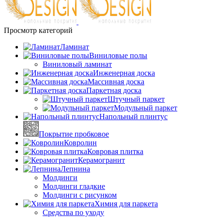
Просмотр категорий
Ламинат
Виниловые полы
Виниловый ламинат
Инженерная доска
Массивная доска
Паркетная доска
Штучный паркет
Модульный паркет
Напольный плинтус
Покрытие пробковое
Ковролин
Ковровая плитка
Керамогранит
Лепнина
Молдинги
Молдинги гладкие
Молдинги с рисунком
Химия для паркета
Средства по уходу