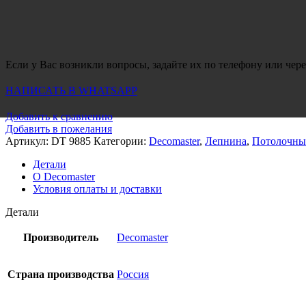
Если у Вас возникли вопросы, задайте их по телефону или чере
НАПИСАТЬ В WHATSAPP
Добавить к сравнению
Добавить в пожелания
Артикул:
DT 9885
Категории:
Decomaster
,
Лепнина
,
Потолочны
Детали
О Decomaster
Условия оплаты и доставки
Детали
Производитель
Decomaster
Страна производства
Россия