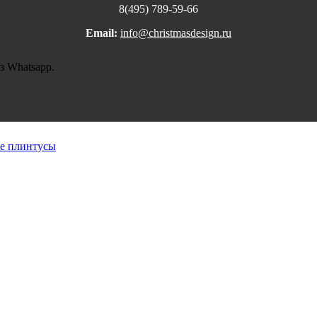
8(495) 789-59-66
Email:
info@christmasdesign.ru
з Whatsapp.
е плинтусы