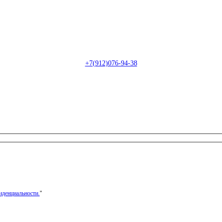
Пн-Сб: с 09:00 до 22:00 (онлайн)
Пн-Сб:
с 09:00 до 18:00 (офлайн)
Email:
info@christmasdesign.ru
+7(912)076-94-38
иденциальности.
"