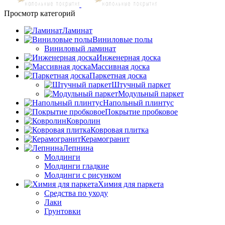
Просмотр категорий
Ламинат
Виниловые полы
Виниловый ламинат
Инженерная доска
Массивная доска
Паркетная доска
Штучный паркет
Модульный паркет
Напольный плинтус
Покрытие пробковое
Ковролин
Ковровая плитка
Керамогранит
Лепнина
Молдинги
Молдинги гладкие
Молдинги с рисунком
Химия для паркета
Средства по уходу
Лаки
Грунтовки