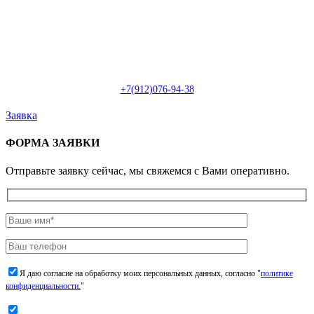
Пн-Сб: с 09:00 до 22:00 (онлайн)
Пн-Сб:
с 09:00 до 18:00 (офлайн)
Email:
info@christmasdesign.ru
+7(912)076-94-38
Заявка
ФОРМА ЗАЯВКИ
Отправьте заявку сейчас, мы свяжемся с Вами оперативно.
Я даю согласие на обработку моих персональных данных, согласно "
политике
конфиденциальности.
"