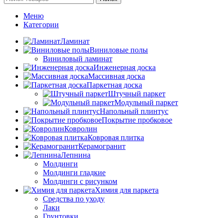
Меню
Категории
Ламинат
Виниловые полы
Виниловый ламинат
Инженерная доска
Массивная доска
Паркетная доска
Штучный паркет
Модульный паркет
Напольный плинтус
Покрытие пробковое
Ковролин
Ковровая плитка
Керамогранит
Лепнина
Молдинги
Молдинги гладкие
Молдинги с рисунком
Химия для паркета
Средства по уходу
Лаки
Грунтовки