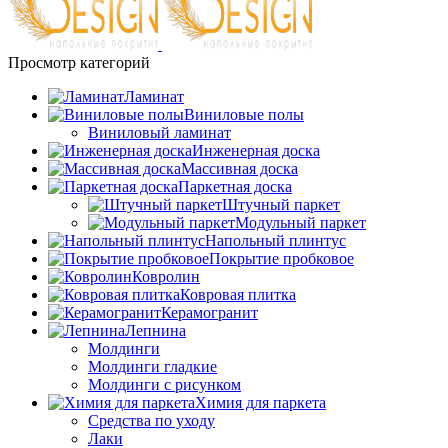
Просмотр категорий
Ламинат
Виниловые полы
Виниловый ламинат
Инженерная доска
Массивная доска
Паркетная доска
Штучный паркет
Модульный паркет
Напольный плинтус
Покрытие пробковое
Ковролин
Ковровая плитка
Керамогранит
Лепнина
Молдинги
Молдинги гладкие
Молдинги с рисунком
Химия для паркета
Средства по уходу
Лаки