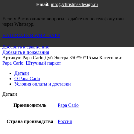
Email:
info@christmasdesign.ru
Если у Вас возникли вопросы, задайте их по телефону или
через Whatsapp.
НАПИСАТЬ В WHATSAPP
Добавить к сравнению
Добавить в пожелания
Артикул:
Papa Carlo Дуб Экстра 350*50*15 мм
Категории:
Papa Carlo
,
Штучный паркет
Детали
О Papa Carlo
Условия оплаты и доставки
Детали
Производитель
Papa Carlo
Страна производства
Россия