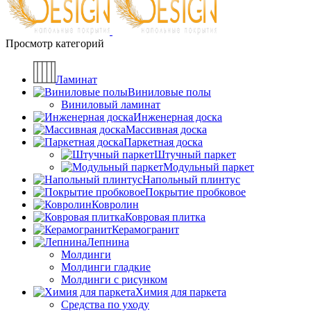
Просмотр категорий
Ламинат
Виниловые полы
Виниловый ламинат
Инженерная доска
Массивная доска
Паркетная доска
Штучный паркет
Модульный паркет
Напольный плинтус
Покрытие пробковое
Ковролин
Ковровая плитка
Керамогранит
Лепнина
Молдинги
Молдинги гладкие
Молдинги с рисунком
Химия для паркета
Средства по уходу