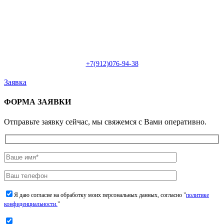
Пн-Сб: с 09:00 до 22:00 (онлайн)
Пн-Сб:
с 09:00 до 18:00 (офлайн)
Email:
info@christmasdesign.ru
+7(912)076-94-38
Заявка
ФОРМА ЗАЯВКИ
Отправьте заявку сейчас, мы свяжемся с Вами оперативно.
Я даю согласие на обработку моих персональных данных, согласно "
политике
конфиденциальности.
"