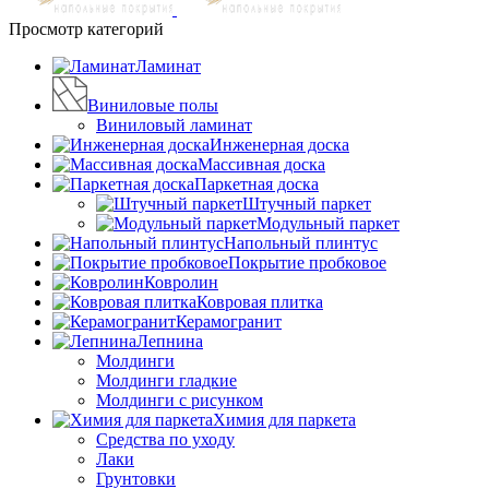
Просмотр категорий
Ламинат
Виниловые полы
Виниловый ламинат
Инженерная доска
Массивная доска
Паркетная доска
Штучный паркет
Модульный паркет
Напольный плинтус
Покрытие пробковое
Ковролин
Ковровая плитка
Керамогранит
Лепнина
Молдинги
Молдинги гладкие
Молдинги с рисунком
Химия для паркета
Средства по уходу
Лаки
Грунтовки