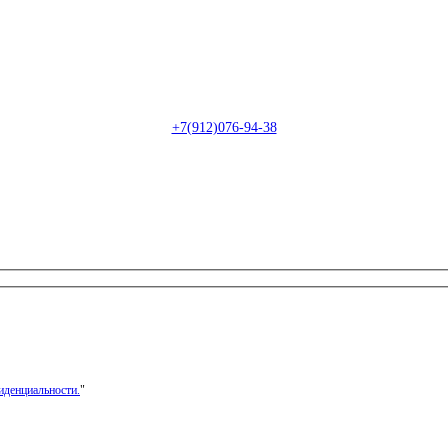
Пн-Сб: с 09:00 до 22:00 (онлайн)
Пн-Сб:
с 09:00 до 18:00 (офлайн)
Email:
info@christmasdesign.ru
+7(912)076-94-38
иденциальности.
"