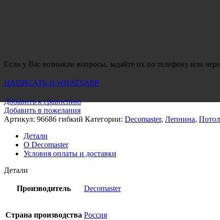
Если у Вас возникли вопросы, задайте их по телефону или чере
НАПИСАТЬ В WHATSAPP
Добавить к сравнению
Добавить в пожелания
Артикул:
96686 гибкий
Категории:
Decomaster
,
Лепнина
,
Потол
Детали
О Decomaster
Условия оплаты и доставки
Детали
Производитель
Decomaster
Страна производства
Россия