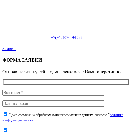
Пн-Сб: с 09:00 до 22:00 (онлайн)
Пн-Сб:
с 09:00 до 18:00 (офлайн)
Email:
info@christmasdesign.ru
+7(912)076-94-38
Заявка
ФОРМА ЗАЯВКИ
Отправьте заявку сейчас, мы свяжемся с Вами оперативно.
Я даю согласие на обработку моих персональных данных, согласно "
политике
конфиденциальности.
"