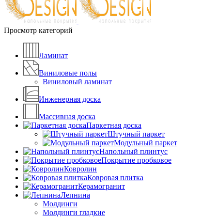
Просмотр категорий
Ламинат
Виниловые полы
Виниловый ламинат
Инженерная доска
Массивная доска
Паркетная доска
Штучный паркет
Модульный паркет
Напольный плинтус
Покрытие пробковое
Ковролин
Ковровая плитка
Керамогранит
Лепнина
Молдинги
Молдинги гладкие