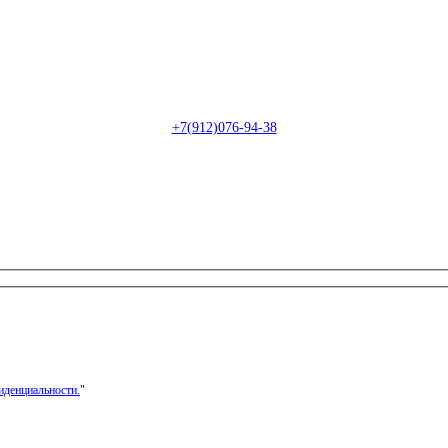
Пн-Сб: с 09:00 до 22:00 (онлайн)
Пн-Сб:
с 09:00 до 18:00 (офлайн)
Email:
info@christmasdesign.ru
+7(912)076-94-38
иденциальности.
"