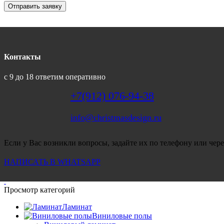
Отправить заявку
Контакты
с 9 до 18 ответим оперативно
+7(912) 076-94-38
info@christmasdesign.ru
Если у Вас возникли вопросы, задайте их по телефону или чере
НАПИСАТЬ В WHATSAPP
Просмотр категорий
Ламинат
Виниловые полы